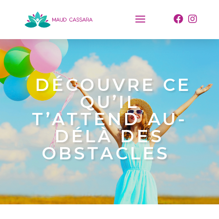
DÉCOUVRE CE
QU’IL
T’ATTEND AU-
DÉLÀ DES
OBSTACLES